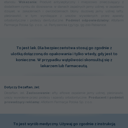
etanolu.
Wskazania:
Produkt antyseptyczny i miejscowo znieczulający z
dodatkiem cynku do stosowania: w stanach zapalnych jamy ustnej, w zapaleniu
dziąseł, w zakażeniach i owrzodzeniach błony śluzowej jamy ustnej (afty,
pleśniawki), w tym wynikające z urazów wywołanych przez aparaty
ortodontyczne i protezy dentystyczne.
Podmiot odpowiedzialny:
Aflofarm
Farmacja Polska Sp. z o.o., ul. Partyzancka 133/151, 95-200 Pabianice.
To jest lek. Dla bezpieczeństwa stosuj go zgodnie z
ulotką dołączoną do opakowania i tylko wtedy, gdy jest to
konieczne. W przypadku wątpliwości skonsultuj się z
lekarzem lub farmaceutą.
Dotyczy Dezaftan, żel:
Dezaftan, żel.
Zastosowanie:
afty, aftowe zapalenie jamy ustnej, pleśniawki,
urazy wywołane przez protezy i aparaty ortodontyczne.
Producent i podmiot
prowadzący reklamę:
Aflofarm Farmacja Polska Sp. z o.o.
To jest wyrób medyczny. Używaj go zgodnie z instrukcją