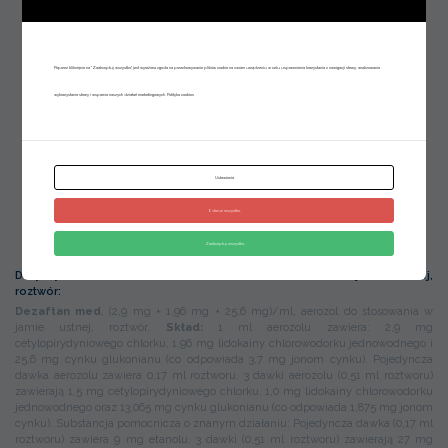
Problemy w jamie ustnej
Afty
Pleśniawki
Poprzez kliknięcie na "Zaakceptuj wszystko" jest wyrażona zgoda na przechowywanie plików cookie na swoim urządzeniu w celu usprawnienia korzystania z nawigacji strony, analizowania
Drobne urazy
wykorzystania strony i wsparcia naszych działań marketingowych.
Polityka cookies
Zapalenie dziąseł
Dezaftan
Dezaftan żel
Dezaftan Clean
Ustawienia
Dezaftan med
Kompendium
Odrzuć wszystko
zdrowej jamy ustnej
Zaakceptuj wszystko
Dotyczy leku Dezaftan med, aerozol do stosowania w jamie ustnej,
roztwór:
Dezaftan med
, (2,9 mg + 1,96 mg + 25,6 mg)/ml, aerozol do stosowania w
jamie ustnej, roztwór.
Skład:
1 ml aerozolu zawiera: 2,9 mg
cetylopirydyniowego chlorku, 1,96 mg lidokainy chlorowodorku jednowodnego i
25,6 mg cynku glukonianu (co odpowiada 3,7 mg jonom cynku). Pojedyncza
dawka aerozolu zawiera 0,17 ml roztworu. 3 dawki aerozolu (0,51 ml roztworu)
zawierają 1,5 mg cetylopirydyniowego chlorku, 1,0 mg lidokainy chlorowodorku
jednowodnego oraz 13,065 mg cynku glukonianu (co odpowiada 1,875 mg jonom
cynku). Substancja pomocnicza o znanym działaniu: Pojedyncza dawka (0,17 ml
roztworu) zawiera 9 mg etanolu. 3 dawki (0,51 ml roztworu) zawierają 27 mg