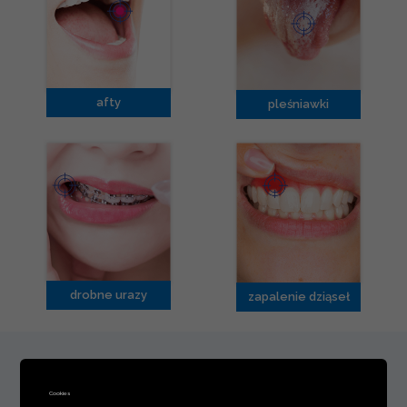
afty
pleśniawki
drobne urazy
zapalenie dziąseł
Cookies